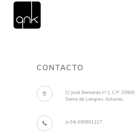
CONTACTO
C/ José Bernardo nº 2, C.P. 33900
Sama de Langreo, Asturias.
(+34) 695801227